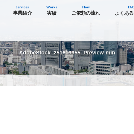
Services
Works
Flow
FA
事業紹介
実績
ご依頼の流れ
よくある
AdobeStock_251619955_Preview-min
n