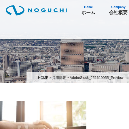
Home
Company
ホーム
会社概要
HOME
>
採用情報
>
AdobeStock_251619955_Preview-mi