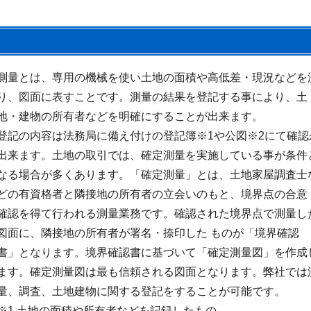
測量とは、専用の機械を使い土地の面積や高低差・現況などを
り、図面に表すことです。測量の結果を登記する事により、土
地・建物の所有者などを明確にすることが出来ます。
登記の内容は法務局に備え付けの登記簿※1や公図※2にて確認
出来ます。土地の取引では、確定測量を実施している事が条件
なる場合が多くあります。「確定測量」とは、土地家屋調査士
どの有資格者と隣接地の所有者の立会いのもと、境界点の合意
確認を得て行われる測量業務です。確認された境界点で測量し
図面に、隣接地の所有者が署名・捺印した ものが「境界確認
書」となります。境界確認書に基づいて「確定測量図」を作成
ます。確定測量図は最も信頼される図面となります。弊社では
量、調査、土地建物に関する登記をすることが可能です。
※1 土地の面積や所有者などを記録したもの