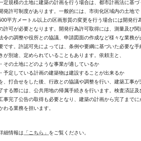
一定規模の土地に建築の計画を行う場合は、都市計画法に基づ
開発許可制度があります。一般的には、市街化区域内の土地で
500平方メートル以上の区画形質の変更を行う場合には開発行
の許可が必要となります。開発行為許可取得には、測量及び関
法令の調整や役所との協議、申請図面の作成など様々な業務が
要です。許認可先によっては、条例や要綱に基づいた必要な手
きが別途、定められていることもあります。依頼主と、
・その土地にどのような事業が適しているか
・予定している計画の建築物は建設することが出来るか
を、打合せをした後、行政との協議や調整を行い、建築工事が
了する際には、公共用地の帰属手続きを行います。検査済証及
工事完了公告の取得も必要となり、建築の計画から完了までに
かわる業務を担います。
詳細情報は
「こちら」
をご覧ください。