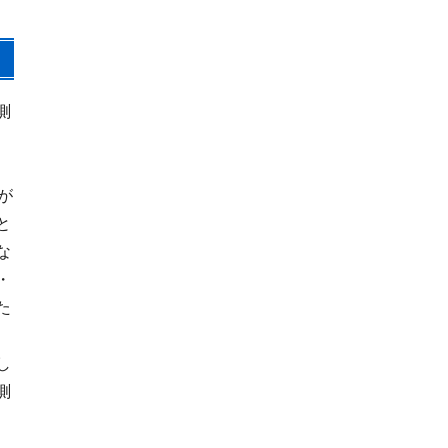
測
が
と
な
・
た
し
測