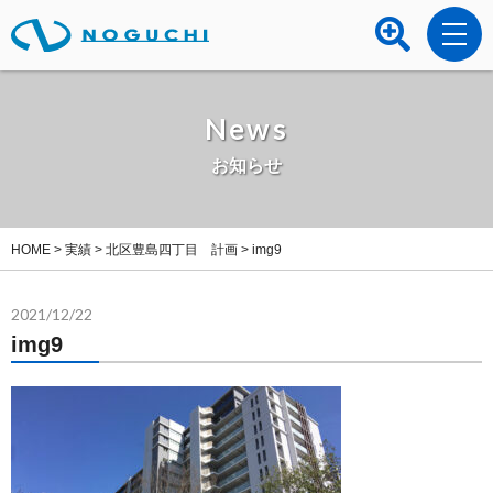
News
お知らせ
HOME
>
実績
>
北区豊島四丁目 計画
>
img9
2021/12/22
img9