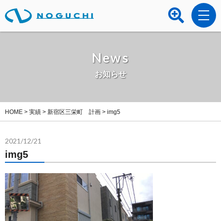
News
お知らせ
HOME
>
実績
>
新宿区三栄町 計画
>
img5
2021/12/21
img5