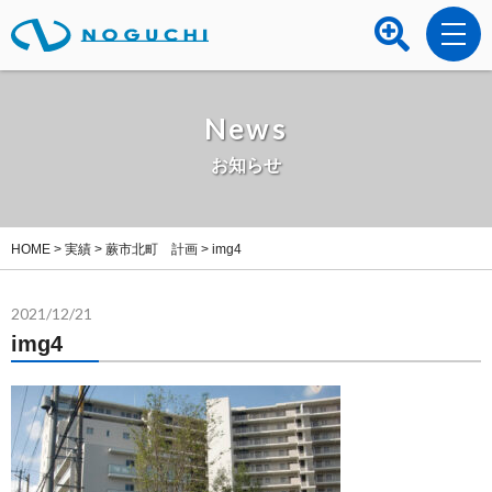
News
お知らせ
HOME
>
実績
>
蕨市北町 計画
>
img4
2021/12/21
img4