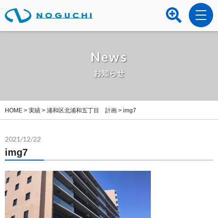
News
お知らせ
HOME
>
実績
>
浦和区北浦和五丁目 計画
>
img7
2021/12/22
img7